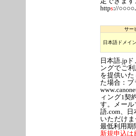
定できます
http
s
://○
サー
日本語ドメイ
日本語.j
ングでご利
を提供いた
た場合：ブ
www.can
ィング1契
す。メール
語.com、日
いただけま
最低利用期
新規申込は