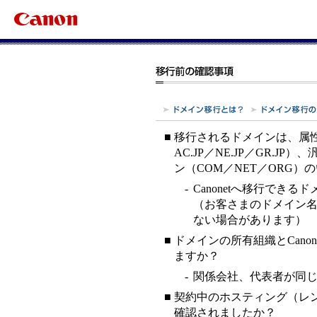
■
移行されるドメインは、属性型ド
AC.JP／NE.JP／GR.J
ン（COM／NET／ORG）
-
Canonetへ移行でき
（お客さまのドメイン
ない場合があります）
■
ドメインの所有組織とCano
ますか？
-
関係会社、代表者が同
■
契約中のホスティング（レ
確認されましたか？