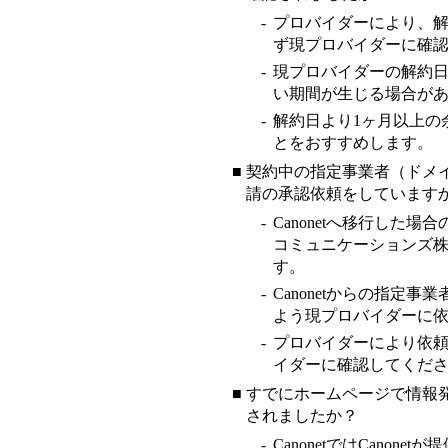
-
プロバイダーにより、
ず現プロバイダーに確
-
現プロバイダーの解約日
い期間が生じる場合が
-
解約日より1ヶ月以上の余
とをおすすめします。
■
契約中の指定事業者（ドメ
請の承認依頼をしています
-
Canonetへ移行した
コミュニケーションズ
す。
-
Canonetからの指定
よう現プロバイダーに
-
プロバイダーにより依
イダーに確認してくだ
■
すでにホームページで情報発
されましたか？
-
CanonetではCanon